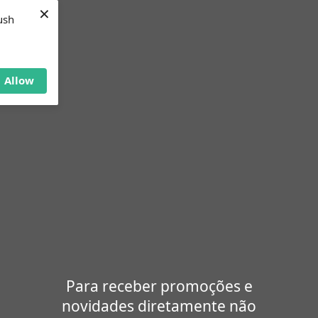
×
ush
Allow
volvido por 
kingvnyarts
Para receber promoções e
novidades diretamente não