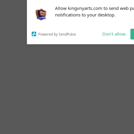
Subscribe to our
Allow kingvnyarts.com to send web p
notifications!
notifications to your desktop.
To enable permission prompts, click
on the notification icon
Don't allow
Powered by SendPulse
Deseja criar seu web site entre em contato, Desen