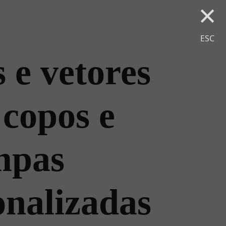
×
ESC
 e vetores
 copos e
mpas
onalizadas