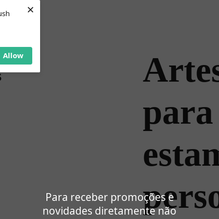
×
ush
Allow
Artes
para
esta
pers
Para receber promoções e
novidades diretamente não