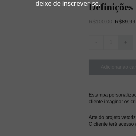
deixe de inscrever-se.
Definições
R$100.00
R$89.99
-
+
Adicionar ao car
Estampa personalizada
cliente imaginar os c
Arte do projeto vetori
O cliente terá acesso 