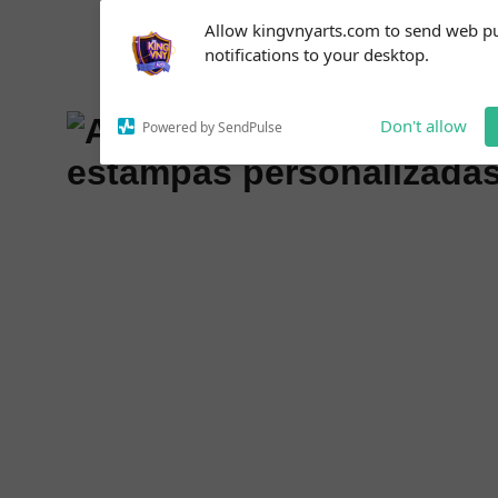
Subscribe to our
Allow kingvnyarts.com to send web p
notifications!
notifications to your desktop.
To enable permission prompts, click
on the notification icon
Don't allow
Powered by SendPulse